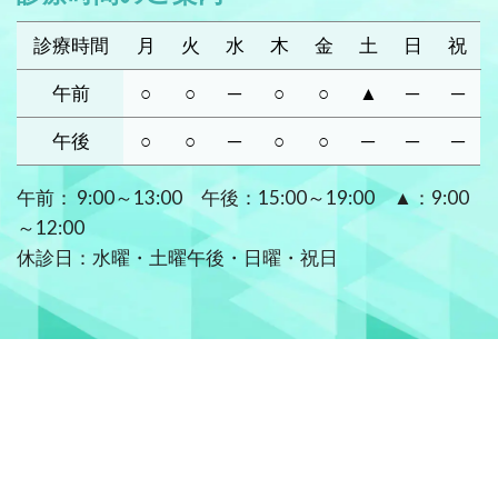
診療時間
月
火
水
木
金
土
日
祝
午前
○
○
─
○
○
▲
─
─
午後
○
○
─
○
○
─
─
─
午前： 9:00～13:00 午後：15:00～19:00 ▲：9:00
～12:00
休診日：水曜・土曜午後・日曜・祝日